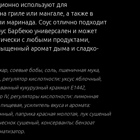
ционно используют для
а гриле или мангале, а также в
ли маринада. Соус отлично подходит
оус Барбекю универсален и может
тически с любыми продуктами,
сыщенный аромат дыма и сладко-
ахар, соевые бобы, соль, пшеничная мука,
 регулятор кислотности: уксус яблочный,
ванный кукурузный крахмал Е1442,
р IV, регуляторы кислотности: лимонная
 пищевая, усилитель вкуса и аромата:
нный, паприка красная молотая, лук сушеный
чеснок сушеный, консерванты: бензоат
матизатор.