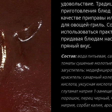
удовольствие. Тради
приготовления блюд н
качестве приправы и
для овощей-гриль. С
использоваться прак
придавая блюдам на
пряный вкус.
Состав:
вода питьевая, с
томаты сушеные молотые,
загуститель: модифициро
краситель: сахарный коле
кислота, уксусная кислота
глутамат натрия 1-замеще
порошок, перец черный, 
натрия, сорбат калия, аро