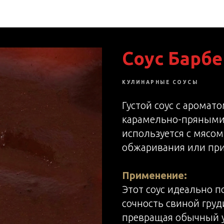
B2B. Сырье
Соус Барб
КУЛИНАРНЫЕ СОУСЫ
Густой соус с аромат
карамельно-пряными 
используется с мясом:
обжаривания или прип
Применение:
Этот соус идеально п
сочность свиной груд
превращая обычный у