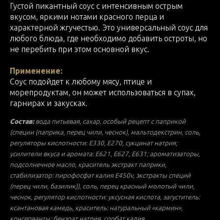
Густой пикантный соус с интенсивным острым
вкусом, яркими нотами красного перца и
характерной жгучестью. Это универсальный соус для
любого блюда, где необходимо добавить остроты, но
не перебить при этом основной вкус.
Применение:
Соус подойдет к любому мясу, птице и
морепродуктам, он может использоваться в супах,
гарнирах и закусках.
Состав:
вода питьевая, сахар, особый рецепт с паприкой
(специи (паприка, перец чили, чеснок), мальтодекстрин, соль,
регуляторы кислотности: Е330, Е270, сукцинат натрия;
усилители вкуса и аромата: Е621, Е627, Е631; ароматизаторы,
подсолнечное масло, краситель экстракт паприки,
стабилизатор: пирофосфат калия Е450v, экстракты специй
(перец чили, базилик)), соль, перец красный молотый чили,
чеснок, регулятор кислотности: уксусная кислота, загуститель:
ксантановая камедь, краситель: натуральный «кармин»,
консерванты: бензоат натрия, сорбат калия.