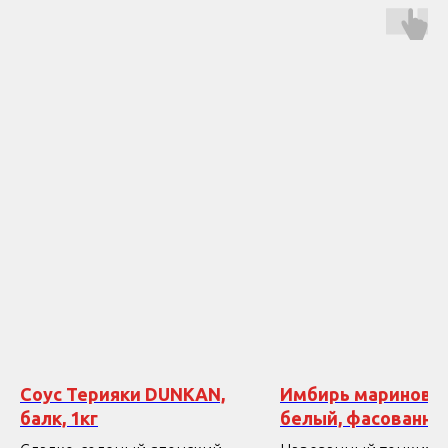
Соус Терияки DUNKAN,
Имбирь маринова
балк, 1кг
белый, фасованны