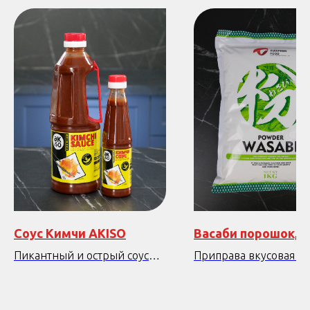
Соус Кимчи AKISO
Васаби порошок, 1
Пикантный и острый соус
Приправа вкусовая на
для блюд из мяса, птицы и
основе хрена
рыбы