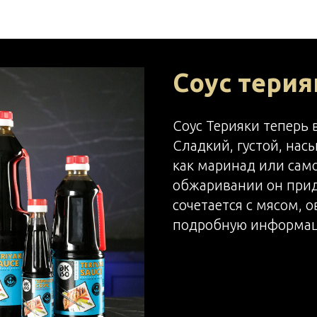
НОВОСТИ МВ ФУД
Соус терия
Соус Терияки теперь 
Сладкий, густой, на
как маринад или сам
обжаривании он прид
сочетается с мясом,
подробную информаци
2020-07-06 12:52