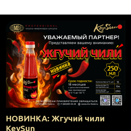
НОВОСТИ МВ ФУД
НОВИНКА: Жгучий чили
KeySun