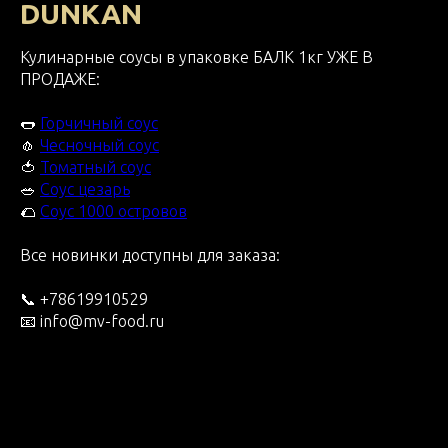
DUNKAN
Кулинарные соусы в упаковке БАЛК 1кг УЖЕ В
ПРОДАЖЕ:
🌭
Горчичный соус
🧄
Чесночный соус
🍅
Томатный соус
🥗
Соус цезарь
🌮
Соус 1000 островов
Все новинки доступны для заказа:
📞 +78619910529
📧 info@mv-food.ru
2026-03-27 11:00