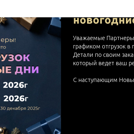
График отг
НОВОСТИ МВ ФУД
новогодни
Уважаемые Партнеры,
графиком отгрузок в
Детали по своим зак
который ведет ваш ре
С наступающим Новы
2025-12-11 12:00