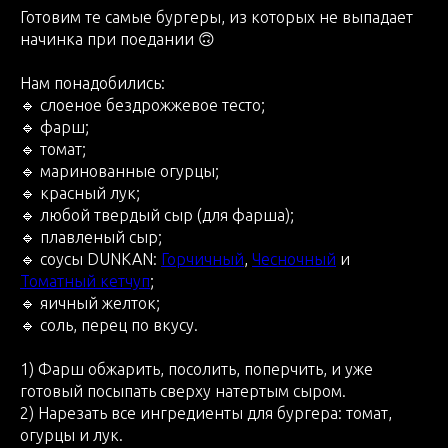
Готовим те самые бургеры, из которых не выпадает
начинка при поедании 🙃
Нам понадобились:
🔹 слоеное бездрожжевое тесто;
🔹 фарш;
🔹 томат;
🔹 маринованные огурцы;
🔹 красный лук;
🔹 любой твердый сыр (для фарша);
🔹 плавленый сыр;
🔹 соусы DUNKAN:
Горчичный
,
Чесночный
и
Томатный кетчуп
;
🔹 яичный желток;
🔹 соль, перец по вкусу.
1) Фарш обжарить, посолить, поперчить, и уже
готовый посыпать сверху натертым сыром.
2) Нарезать все ингредиенты для бургера: томат,
огурцы и лук.