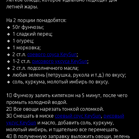
летней жары.
На 2 порции понадобятся:
🔸 50г фунчозы;
🔸 1 сладкий перец;
🔸 1 огурец;
🔸 1 морковка;
🔸 2 ст.л.
соевого соуса KeySun
;
🔸 1-2 ст.л.
рисового уксуса KeySun
;
🔸 2 ст.л. подсолнечного масла;
🔸 любая зелень (петрушка, рукола и т.д.) по вкусу;
🔸 соль, куркума, молотый имбирь по вкусу.
1⃣ Фунчозу залить кипятком на 5 минут, после чего
промыть холодной водой.
2⃣ Все овощи нарезать тонкой соломкой.
3⃣ Смешать в миске
соевый соус KeySun
,
рисовый
уксус KeySun
и масло, добавить соль, куркуму,
молотый имбирь, и тщательно все перемешать.
4⃣ В полученную заправку выложить овощи, зелень