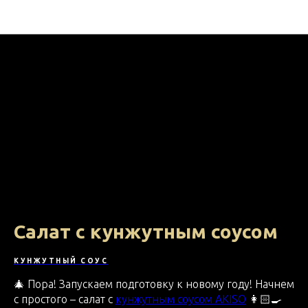
На кухне с МВ ФУД
Салат с кунжутным соусом
КУНЖУТНЫЙ СОУС
🎄 Пора! Запускаем подготовку к новому году! Начнем
с простого – салат с
кунжутным соусом AKISO
👩🏻‍🍳