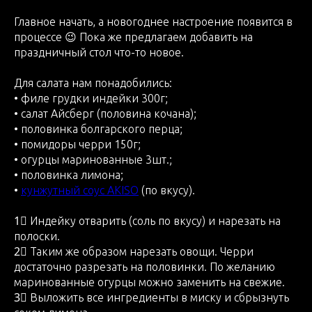
Главное начать, а новогоднее настроение появится в
процессе 😉 Пока же предлагаем добавить на
праздничный стол что-то новое.
Для салата нам понадобились:
• филе грудки индейки 300г;
• салат Айсберг (половина кочана);
• половинка болгарского перца;
• помидоры черри 150г;
• огурцы маринованные 3шт.;
• половинка лимона;
•
кунжутный соус AKISO
(по вкусу).
1⃣ Индейку отварить (соль по вкусу) и нарезать на
полоски.
2⃣ Таким же образом нарезать овощи. Черри
достаточно разрезать на половинки. По желанию
маринованные огурцы можно заменить на свежие.
3⃣ Выложить все ингредиенты в миску и сбрызнуть