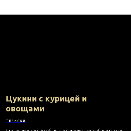
На кухне с МВ ФУД
Цукини с курицей и
овощами
ТЕРИЯКИ
Что, если к самым обычным продуктам добавить соус