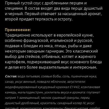
Пряный густой соус с дроблеными перцем и
специями. В состав входят два вида перца: душистый
и черный. Первый отвечает за насыщенный аромат,
второй придает терпкость и остроту.
Применение:
Традиционно используют в европейской кухне,
особенно французской, итальянской и русской,
подавая к блюдам из мяса, птицы, рыбы и даже
некоторым овощным гарнирам. Это классический
выбор для стейков, отбивных, котлет и жареного
картофеля, подчеркивающий вкус основного блюда
и делая его более выразительным и интересным.
Состав:
вода питьевая, соевые бобы, соль, пшеничная мука,
сахар, уксус винный, повидло яблочное, загустители:
модифицированный кукурузный крахмал Е1442, ксантановая
камедь, мальтодекстрин, усилитель вкуса и аромата: глутамат
натрия 1-замещенный, чеснок сушеный гранулы, перец
душистый дробленый, краситель: сахарный колер IV, уксус
рисовый, ароматизатор, консерванты: бензоат натрия, сорбат