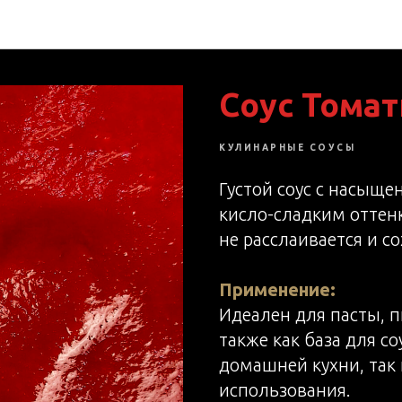
B2B. Сырье
Соус Томат
КУЛИНАРНЫЕ СОУСЫ
Густой соус с насыщ
кисло-сладким оттен
не расслаивается и 
Применение:
Идеален для пасты, п
также как база для с
домашней кухни, так
использования.