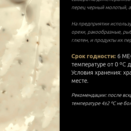
перец черный молотый, ан
На предприятии использую
орехи, ракообразные, рыб
глютен, и продукты их пе
Срок годности:
6 МЕ
температуре от 0 ºС д
Условия хранения: хр
месте.
Рекомендации: после вск
температуре 4±2 ºС не бол