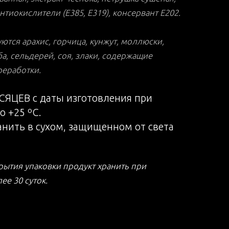
тиокислители (Е385, Е319), консервант Е202.
тся арахис, горчица, кунжут, моллюски,
а, сельдерей, соя, злаки, содержащие
реработки.
СЯЦЕВ с даты изготовления при
о +25 ºС.
анить в сухом, защищенном от света
рытия упаковки продукт хранить при
ее 30 суток.