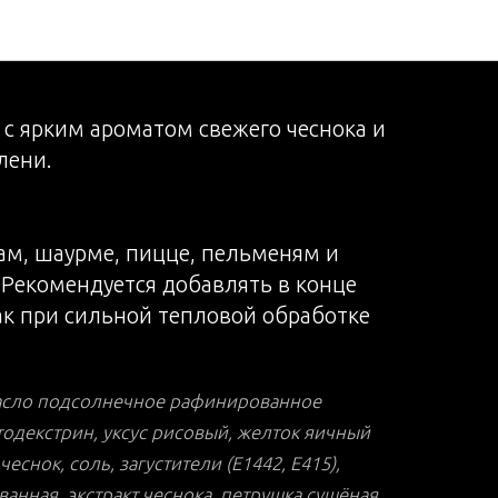
очный
 с ярким ароматом свежего чеснока и
лени.
ам, шаурме, пицце, пельменям и
Рекомендуется добавлять в конце
ак при сильной тепловой обработке
масло подсолнечное рафинированное
одекстрин, уксус рисовый, желток яичный
чеснок, соль, загустители (Е1442, Е415),
нная, экстракт чеснока, петрушка сушёная,