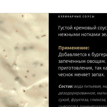
Соус Чесн
B2B. Сырье
КУЛИНАРНЫЕ СОУСЫ
Густой кремовый соус
нежными нотками зе
Применение:
Добавляется к бургер
запеченным овощам. 
приготовления, так к
чеснок меняет запах.
Состав:
вода питьевая, 
дезодорированное, мальт
сухой, фруктоза, глюкоза, 
сыворотка дименерализова