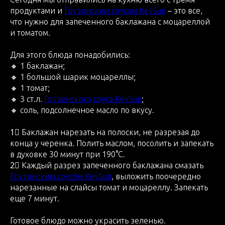
продуктами и
Грузинским соусом KeySun
– это все,
что нужно для запеченного баклажана с моцареллой
и томатом.
Для этого блюда понадобились:
🔸 1 баклажан;
🔸 1 большой шарик моцареллы;
🔸 1 томат;
🔸 3 ст.л.
Грузинского соуса KeySun
;
🔸 соль, подсолнечное масло по вкусу.
1⃣ Баклажан нарезать на полоски, не разрезая до
конца у черенка. Полить маслом, посолить и запекать
в духовке 30 минут при 190°С.
2⃣ Каждый разрез запеченного баклажана смазать
Грузинским соусом KeySun
, выложить поочередно
нарезанные на слайсы томат и моцареллу. Запекать
еще 7 минут.
Готовое блюдо можно украсить зеленью.