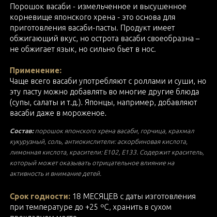
Порошок васаби - измельченное и высушенное
корневище японского хрена - это основа для
приготовления васаби-пасты. Продукт имеет
обжигающий вкус, но острота васаби своеобразна –
не обжигает язык, но сильно бьет в нос.
Применение:
Чаще всего васаби употребляют с роллами и суши, но
эту пасту можно добавлять во многие другие блюда
(супы, салаты и т.д.). Японцы, например, добавляют
васаби даже в мороженое.
Состав:
порошок японского хрена васаби, горчица, крахмал
кукурузный, соль, антиокислители: аскорбиновая кислота,
лимонная кислота, красители: Е102, Е133. Содержит краситель,
который может оказывать отрицательное влияние на
активность и внимание детей.
Срок годности:
18 МЕСЯЦЕВ с даты изготовления
при температуре до +25 ºС, хранить в сухом