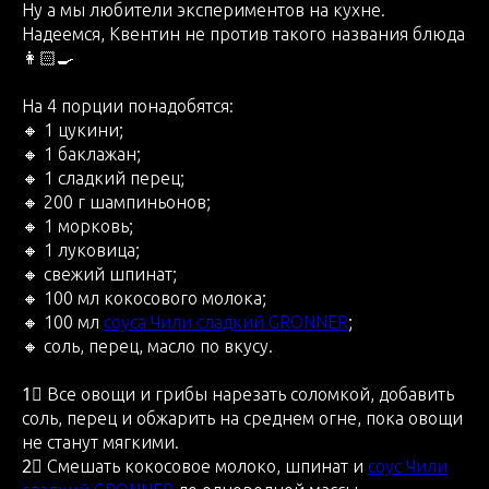
Ну а мы любители экспериментов на кухне.
Надеемся, Квентин не против такого названия блюда
👩🏻‍🍳
На 4 порции понадобятся:
🔸 1 цукини;
🔸 1 баклажан;
🔸 1 сладкий перец;
🔸 200 г шампиньонов;
🔸 1 морковь;
🔸 1 луковица;
🔸 свежий шпинат;
🔸 100 мл кокосового молока;
🔸 100 мл
соуса Чили сладкий GRONNER
;
🔸 соль, перец, масло по вкусу.
1⃣ Все овощи и грибы нарезать соломкой, добавить
соль, перец и обжарить на среднем огне, пока овощи
не станут мягкими.
2⃣ Смешать кокосовое молоко, шпинат и
соус Чили