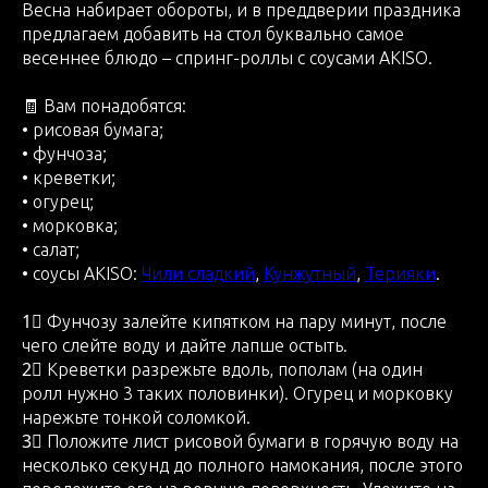
Весна набирает обороты, и в преддверии праздника
предлагаем добавить на стол буквально самое
весеннее блюдо – спринг-роллы с соусами AKISO.
🧾 Вам понадобятся:
• рисовая бумага;
• фунчоза;
• креветки;
• огурец;
• морковка;
• салат;
• соусы AKISO:
Чили сладкий
,
Кунжутный
,
Терияки
.
1⃣ Фунчозу залейте кипятком на пару минут, после
чего слейте воду и дайте лапше остыть.
2⃣ Креветки разрежьте вдоль, пополам (на один
ролл нужно 3 таких половинки). Огурец и морковку
нарежьте тонкой соломкой.
3⃣ Положите лист рисовой бумаги в горячую воду на
несколько секунд до полного намокания, после этого